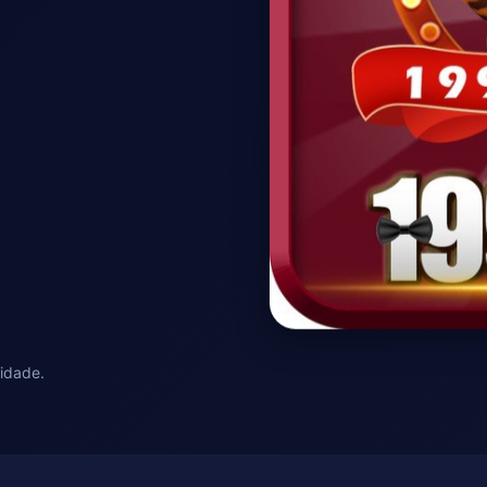
idade.