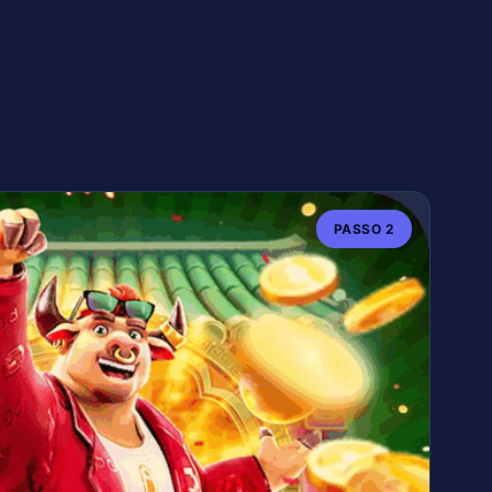
PASSO 2