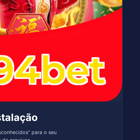
stalação
esconhecidos” para o seu