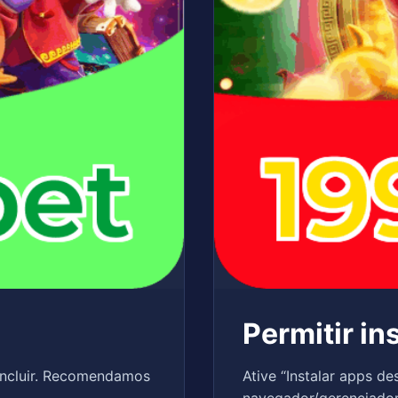
Permitir in
oncluir. Recomendamos
Ative “Instalar apps d