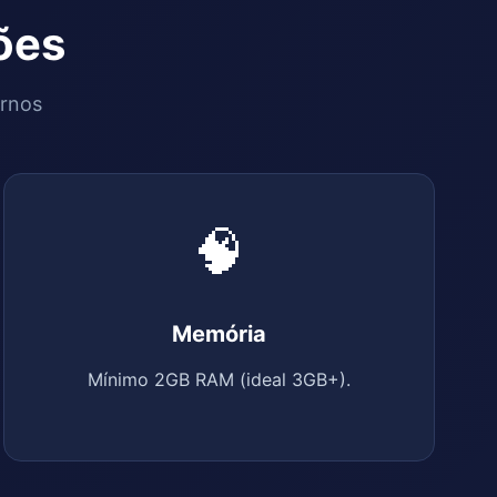
ões
ernos
🧠
Memória
Mínimo 2GB RAM (ideal 3GB+).