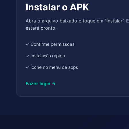
Instalar o APK
Abra o arquivo baixado e toque em “Instalar”
estará pronto.
✓ Confirme permissões
✓ Instalação rápida
✓ Ícone no menu de apps
Fazer login →