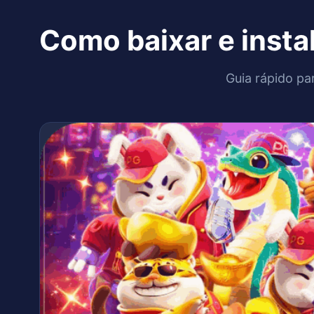
Como baixar e insta
Guia rápido pa